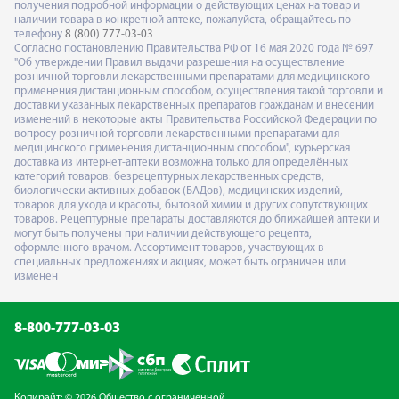
получения подробной информации о действующих ценах на товар и
наличии товара в конкретной аптеке, пожалуйста, обращайтесь по
телефону
8 (800) 777-03-03
Согласно постановлению Правительства РФ от 16 мая 2020 года № 697
"Об утверждении Правил выдачи разрешения на осуществление
розничной торговли лекарственными препаратами для медицинского
применения дистанционным способом, осуществления такой торговли и
доставки указанных лекарственных препаратов гражданам и внесении
изменений в некоторые акты Правительства Российской Федерации по
вопросу розничной торговли лекарственными препаратами для
медицинского применения дистанционным способом", курьерская
доставка из интернет-аптеки возможна только для определённых
категорий товаров: безрецептурных лекарственных средств,
биологически активных добавок (БАДов), медицинских изделий,
товаров для ухода и красоты, бытовой химии и других сопутствующих
товаров. Рецептурные препараты доставляются до ближайшей аптеки и
могут быть получены при наличии действующего рецепта,
оформленного врачом. Ассортимент товаров, участвующих в
специальных предложениях и акциях, может быть ограничен или
изменен
8-800-777-03-03
Копирайт: © 2026 Общество с ограниченной